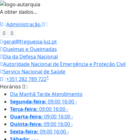
A obter dados...
Administração
geral@freguesia-luz.pt
Queimas e Queimadas
Dia da Defesa Nacional
Autoridade Nacional de Emergência e Proteção Civil
Serviço Nacional de Saúde
*
+351 282 789 722
Horários
Dia
Manhã
Tarde
Atendimento
Segunda-feira:
09:00
16:00
-
Terça-feira:
09:00
16:00
-
Quarta-feira:
09:00
16:00
-
Quinta-feira:
09:00
16:00
-
Sexta-feira:
09:00
16:00
-
Sábado:
-
-
-