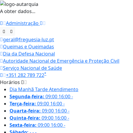
A obter dados...
Administração
geral@freguesia-luz.pt
Queimas e Queimadas
Dia da Defesa Nacional
Autoridade Nacional de Emergência e Proteção Civil
Serviço Nacional de Saúde
*
+351 282 789 722
Horários
Dia
Manhã
Tarde
Atendimento
Segunda-feira:
09:00
16:00
-
Terça-feira:
09:00
16:00
-
Quarta-feira:
09:00
16:00
-
Quinta-feira:
09:00
16:00
-
Sexta-feira:
09:00
16:00
-
Sábado:
-
-
-