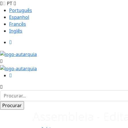
PT
Português
Espanhol
Francês
Inglês
Assembleia - Edita