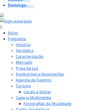
Domingo:
-
-
-
18.2 ºC
Início
Freguesia
História
Heráldica
Caracterização
Mercado
Praia da Luz
Instituições e Associações
Agenda de Eventos
Turismo
Locais a Visitar
Galeria Multimédia
Fotografias da Atualidade
Dados Estatísticos