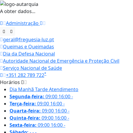
A obter dados...
Administração
geral@freguesia-luz.pt
Queimas e Queimadas
Dia da Defesa Nacional
Autoridade Nacional de Emergência e Proteção Civil
Serviço Nacional de Saúde
*
+351 282 789 722
Horários
Dia
Manhã
Tarde
Atendimento
Segunda-feira:
09:00
16:00
-
Terça-feira:
09:00
16:00
-
Quarta-feira:
09:00
16:00
-
Quinta-feira:
09:00
16:00
-
Sexta-feira:
09:00
16:00
-
Sábado:
-
-
-