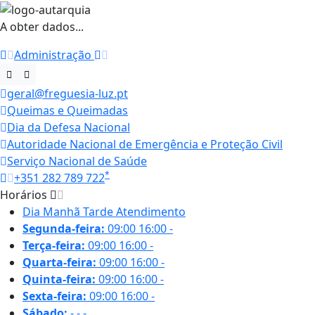
A obter dados...
Administração
geral@freguesia-luz.pt
Queimas e Queimadas
Dia da Defesa Nacional
Autoridade Nacional de Emergência e Proteção Civil
Serviço Nacional de Saúde
*
+351 282 789 722
Horários
Dia
Manhã
Tarde
Atendimento
Segunda-feira:
09:00
16:00
-
Terça-feira:
09:00
16:00
-
Quarta-feira:
09:00
16:00
-
Quinta-feira:
09:00
16:00
-
Sexta-feira:
09:00
16:00
-
Sábado:
-
-
-