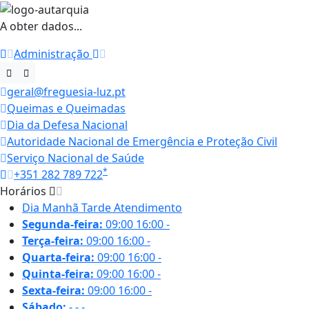
A obter dados...
Administração
geral@freguesia-luz.pt
Queimas e Queimadas
Dia da Defesa Nacional
Autoridade Nacional de Emergência e Proteção Civil
Serviço Nacional de Saúde
*
+351 282 789 722
Horários
Dia
Manhã
Tarde
Atendimento
Segunda-feira:
09:00
16:00
-
Terça-feira:
09:00
16:00
-
Quarta-feira:
09:00
16:00
-
Quinta-feira:
09:00
16:00
-
Sexta-feira:
09:00
16:00
-
Sábado:
-
-
-