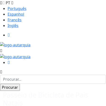
PT
Português
Espanhol
Francês
Inglês
Passeio de Bicicleta de Pais
Natais