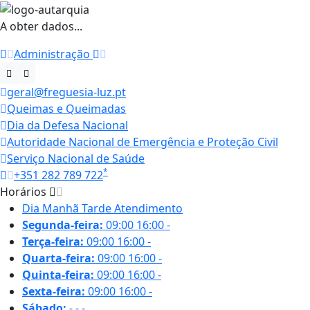
A obter dados...
Administração
geral@freguesia-luz.pt
Queimas e Queimadas
Dia da Defesa Nacional
Autoridade Nacional de Emergência e Proteção Civil
Serviço Nacional de Saúde
*
+351 282 789 722
Horários
Dia
Manhã
Tarde
Atendimento
Segunda-feira:
09:00
16:00
-
Terça-feira:
09:00
16:00
-
Quarta-feira:
09:00
16:00
-
Quinta-feira:
09:00
16:00
-
Sexta-feira:
09:00
16:00
-
Sábado:
-
-
-