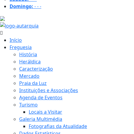
Domingo:
-
-
-
20.5 ºC
Início
Freguesia
História
Heráldica
Caracterização
Mercado
Praia da Luz
Instituições e Associações
Agenda de Eventos
Turismo
Locais a Visitar
Galeria Multimédia
Fotografias da Atualidade
Dados Estatísticos