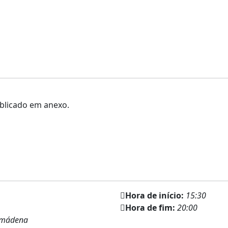
ublicado em anexo.
Hora de início:
15:30
Hora de fim:
20:00
lmádena