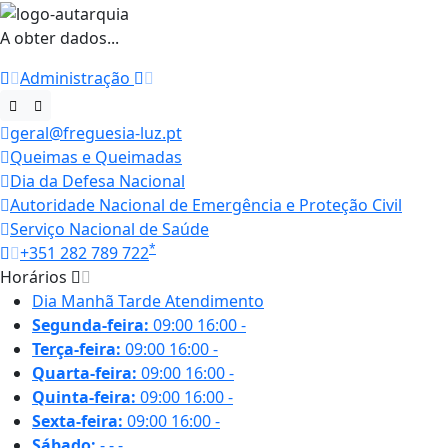
A obter dados...
Administração
geral@freguesia-luz.pt
Queimas e Queimadas
Dia da Defesa Nacional
Autoridade Nacional de Emergência e Proteção Civil
Serviço Nacional de Saúde
*
+351 282 789 722
Horários
Dia
Manhã
Tarde
Atendimento
Segunda-feira:
09:00
16:00
-
Terça-feira:
09:00
16:00
-
Quarta-feira:
09:00
16:00
-
Quinta-feira:
09:00
16:00
-
Sexta-feira:
09:00
16:00
-
Sábado:
-
-
-