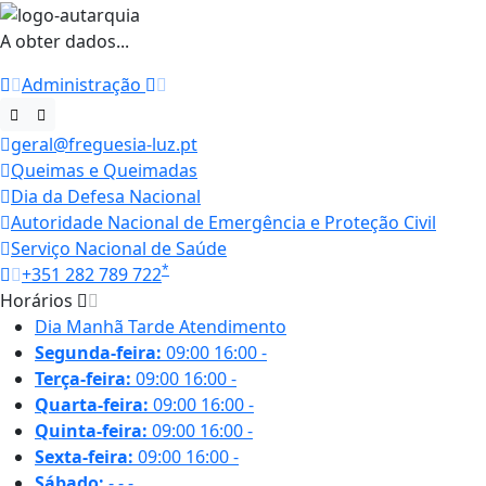
A obter dados...
Administração
geral@freguesia-luz.pt
Queimas e Queimadas
Dia da Defesa Nacional
Autoridade Nacional de Emergência e Proteção Civil
Serviço Nacional de Saúde
*
+351 282 789 722
Horários
Dia
Manhã
Tarde
Atendimento
Segunda-feira:
09:00
16:00
-
Terça-feira:
09:00
16:00
-
Quarta-feira:
09:00
16:00
-
Quinta-feira:
09:00
16:00
-
Sexta-feira:
09:00
16:00
-
Sábado:
-
-
-