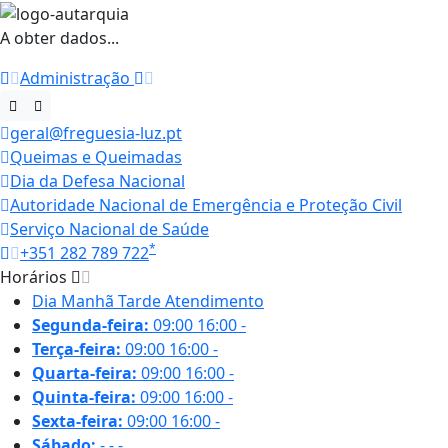
A obter dados...
Administração
geral@freguesia-luz.pt
Queimas e Queimadas
Dia da Defesa Nacional
Autoridade Nacional de Emergência e Proteção Civil
Serviço Nacional de Saúde
*
+351 282 789 722
Horários
Dia
Manhã
Tarde
Atendimento
Segunda-feira:
09:00
16:00
-
Terça-feira:
09:00
16:00
-
Quarta-feira:
09:00
16:00
-
Quinta-feira:
09:00
16:00
-
Sexta-feira:
09:00
16:00
-
Sábado:
-
-
-