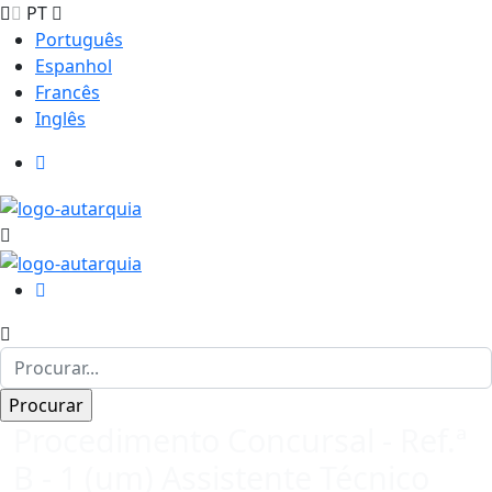
PT
Português
Espanhol
Francês
Inglês
Procedimento Concursal - Ref.ª
B - 1 (um) Assistente Técnico