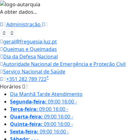
A obter dados...
Administração
geral@freguesia-luz.pt
Queimas e Queimadas
Dia da Defesa Nacional
Autoridade Nacional de Emergência e Proteção Civil
Serviço Nacional de Saúde
*
+351 282 789 722
Horários
Dia
Manhã
Tarde
Atendimento
Segunda-feira:
09:00
16:00
-
Terça-feira:
09:00
16:00
-
Quarta-feira:
09:00
16:00
-
Quinta-feira:
09:00
16:00
-
Sexta-feira:
09:00
16:00
-
Sábado:
-
-
-