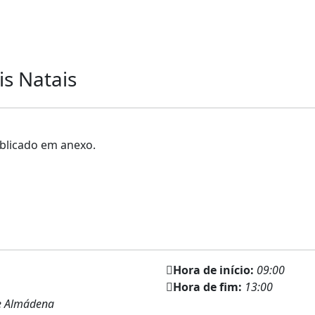
is Natais
ublicado em anexo.
Hora de início:
09:00
Hora de fim:
13:00
de Almádena