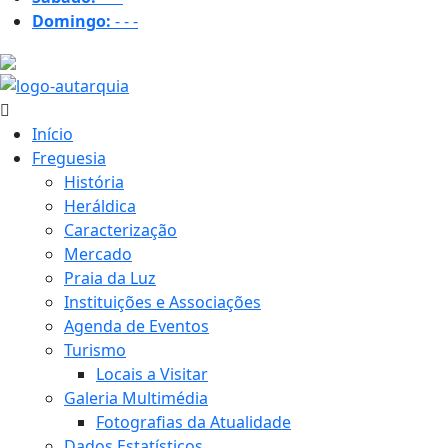
Domingo:
-
-
-
23.3 ºC
Início
Freguesia
História
Heráldica
Caracterização
Mercado
Praia da Luz
Instituições e Associações
Agenda de Eventos
Turismo
Locais a Visitar
Galeria Multimédia
Fotografias da Atualidade
Dados Estatísticos