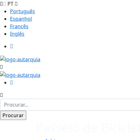
PT
Português
Espanhol
Francês
Inglês
Passeio de Bicicle