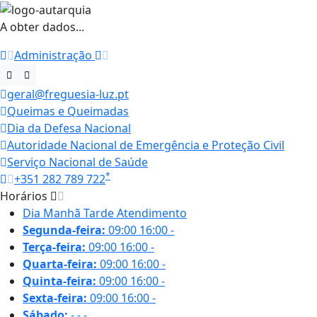
A obter dados...
Administração
geral@freguesia-luz.pt
Queimas e Queimadas
Dia da Defesa Nacional
Autoridade Nacional de Emergência e Proteção Civil
Serviço Nacional de Saúde
*
+351 282 789 722
Horários
Dia
Manhã
Tarde
Atendimento
Segunda-feira:
09:00
16:00
-
Terça-feira:
09:00
16:00
-
Quarta-feira:
09:00
16:00
-
Quinta-feira:
09:00
16:00
-
Sexta-feira:
09:00
16:00
-
Sábado:
-
-
-