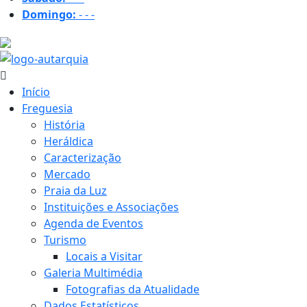
Domingo:
-
-
-
16.9 ºC
Início
Freguesia
História
Heráldica
Caracterização
Mercado
Praia da Luz
Instituições e Associações
Agenda de Eventos
Turismo
Locais a Visitar
Galeria Multimédia
Fotografias da Atualidade
Dados Estatísticos