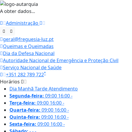
A obter dados...
Administração
geral@freguesia-luz.pt
Queimas e Queimadas
Dia da Defesa Nacional
Autoridade Nacional de Emergência e Proteção Civil
Serviço Nacional de Saúde
*
+351 282 789 722
Horários
Dia
Manhã
Tarde
Atendimento
Segunda-feira:
09:00
16:00
-
Terça-feira:
09:00
16:00
-
Quarta-feira:
09:00
16:00
-
Quinta-feira:
09:00
16:00
-
Sexta-feira:
09:00
16:00
-
Sábado:
-
-
-