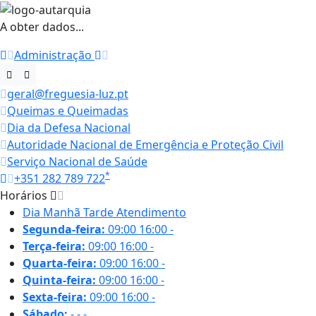
A obter dados...
Administração
geral@freguesia-luz.pt
Queimas e Queimadas
Dia da Defesa Nacional
Autoridade Nacional de Emergência e Proteção Civil
Serviço Nacional de Saúde
*
+351 282 789 722
Horários
Dia
Manhã
Tarde
Atendimento
Segunda-feira:
09:00
16:00
-
Terça-feira:
09:00
16:00
-
Quarta-feira:
09:00
16:00
-
Quinta-feira:
09:00
16:00
-
Sexta-feira:
09:00
16:00
-
Sábado:
-
-
-