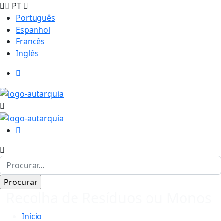
PT
Português
Espanhol
Francês
Inglês
Recolha de Resíduos ou Monos
Início