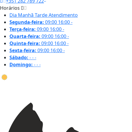
+351 282 789 722
Horários
Dia
Manhã
Tarde
Atendimento
Segunda-feira:
09:00
16:00
-
Terça-feira:
09:00
16:00
-
Quarta-feira:
09:00
16:00
-
Quinta-feira:
09:00
16:00
-
Sexta-feira:
09:00
16:00
-
Sábado:
-
-
-
Domingo:
-
-
-
29.9 ºC