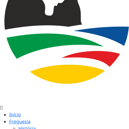
Início
Freguesia
História