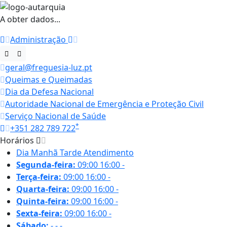
A obter dados...
Administração
geral@freguesia-luz.pt
Queimas e Queimadas
Dia da Defesa Nacional
Autoridade Nacional de Emergência e Proteção Civil
Serviço Nacional de Saúde
*
+351 282 789 722
Horários
Dia
Manhã
Tarde
Atendimento
Segunda-feira:
09:00
16:00
-
Terça-feira:
09:00
16:00
-
Quarta-feira:
09:00
16:00
-
Quinta-feira:
09:00
16:00
-
Sexta-feira:
09:00
16:00
-
Sábado:
-
-
-