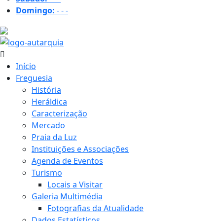
Domingo:
-
-
-
26.5 ºC
Início
Freguesia
História
Heráldica
Caracterização
Mercado
Praia da Luz
Instituições e Associações
Agenda de Eventos
Turismo
Locais a Visitar
Galeria Multimédia
Fotografias da Atualidade
Dados Estatísticos