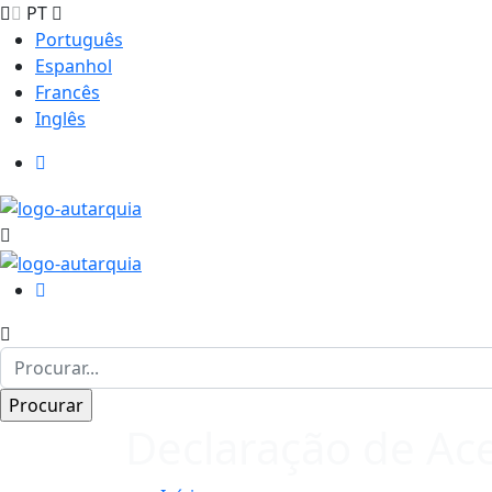
PT
Português
Espanhol
Francês
Inglês
Declaração de Ace