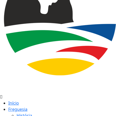
Início
Freguesia
História