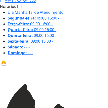
+351 282 789 722
Horários
Dia
Manhã
Tarde
Atendimento
Segunda-feira:
09:00
16:00
-
Terça-feira:
09:00
16:00
-
Quarta-feira:
09:00
16:00
-
Quinta-feira:
09:00
16:00
-
Sexta-feira:
09:00
16:00
-
Sábado:
-
-
-
Domingo:
-
-
-
28.4 ºC