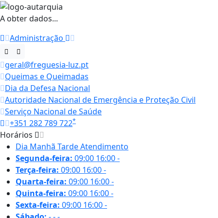
A obter dados...
Administração
geral@freguesia-luz.pt
Queimas e Queimadas
Dia da Defesa Nacional
Autoridade Nacional de Emergência e Proteção Civil
Serviço Nacional de Saúde
*
+351 282 789 722
Horários
Dia
Manhã
Tarde
Atendimento
Segunda-feira:
09:00
16:00
-
Terça-feira:
09:00
16:00
-
Quarta-feira:
09:00
16:00
-
Quinta-feira:
09:00
16:00
-
Sexta-feira:
09:00
16:00
-
Sábado:
-
-
-