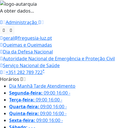
A obter dados...
Administração
geral@freguesia-luz.pt
Queimas e Queimadas
Dia da Defesa Nacional
Autoridade Nacional de Emergência e Proteção Civil
Serviço Nacional de Saúde
*
+351 282 789 722
Horários
Dia
Manhã
Tarde
Atendimento
Segunda-feira:
09:00
16:00
-
Terça-feira:
09:00
16:00
-
Quarta-feira:
09:00
16:00
-
Quinta-feira:
09:00
16:00
-
Sexta-feira:
09:00
16:00
-
Sábado:
-
-
-