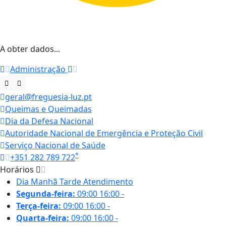
A obter dados...
Administração
geral@freguesia-luz.pt
Queimas e Queimadas
Dia da Defesa Nacional
Autoridade Nacional de Emergência e Proteção Civil
Serviço Nacional de Saúde
*
+351 282 789 722
Horários
Dia
Manhã
Tarde
Atendimento
Segunda-feira:
09:00
16:00
-
Terça-feira:
09:00
16:00
-
Quarta-feira:
09:00
16:00
-