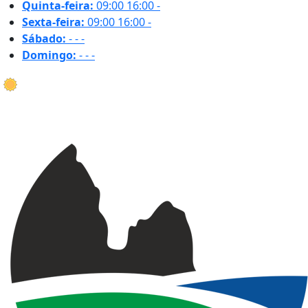
Quinta-feira:
09:00
16:00
-
Sexta-feira:
09:00
16:00
-
Sábado:
-
-
-
Domingo:
-
-
-
18.2 ºC