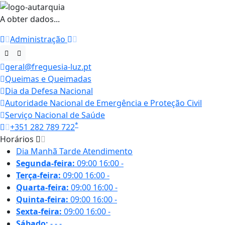
A obter dados...
Administração
geral@freguesia-luz.pt
Queimas e Queimadas
Dia da Defesa Nacional
Autoridade Nacional de Emergência e Proteção Civil
Serviço Nacional de Saúde
*
+351 282 789 722
Horários
Dia
Manhã
Tarde
Atendimento
Segunda-feira:
09:00
16:00
-
Terça-feira:
09:00
16:00
-
Quarta-feira:
09:00
16:00
-
Quinta-feira:
09:00
16:00
-
Sexta-feira:
09:00
16:00
-
Sábado:
-
-
-