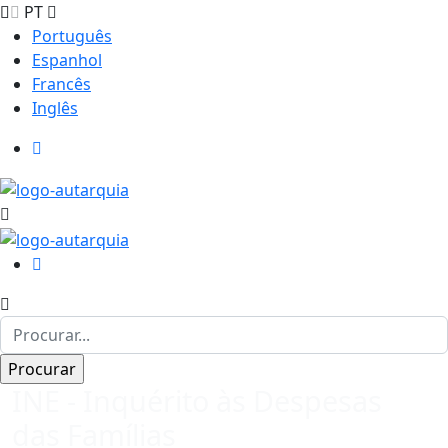
PT
Português
Espanhol
Francês
Inglês
INE - Inquérito às Despesas
das Famílias