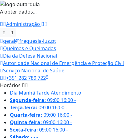
A obter dados...
Administração
geral@freguesia-luz.pt
Queimas e Queimadas
Dia da Defesa Nacional
Autoridade Nacional de Emergência e Proteção Civil
Serviço Nacional de Saúde
*
+351 282 789 722
Horários
Dia
Manhã
Tarde
Atendimento
Segunda-feira:
09:00
16:00
-
Terça-feira:
09:00
16:00
-
Quarta-feira:
09:00
16:00
-
Quinta-feira:
09:00
16:00
-
Sexta-feira:
09:00
16:00
-
Sábado:
-
-
-