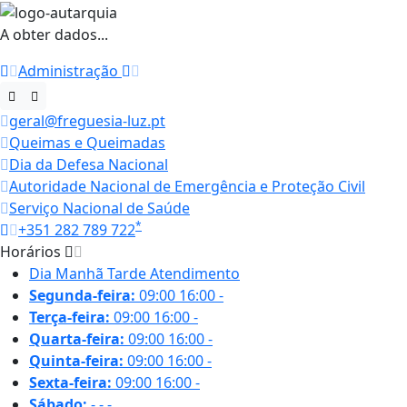
A obter dados...
Administração
geral@freguesia-luz.pt
Queimas e Queimadas
Dia da Defesa Nacional
Autoridade Nacional de Emergência e Proteção Civil
Serviço Nacional de Saúde
*
+351 282 789 722
Horários
Dia
Manhã
Tarde
Atendimento
Segunda-feira:
09:00
16:00
-
Terça-feira:
09:00
16:00
-
Quarta-feira:
09:00
16:00
-
Quinta-feira:
09:00
16:00
-
Sexta-feira:
09:00
16:00
-
Sábado:
-
-
-