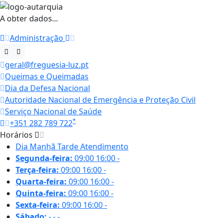
A obter dados...
Administração
geral@freguesia-luz.pt
Queimas e Queimadas
Dia da Defesa Nacional
Autoridade Nacional de Emergência e Proteção Civil
Serviço Nacional de Saúde
*
+351 282 789 722
Horários
Dia
Manhã
Tarde
Atendimento
Segunda-feira:
09:00
16:00
-
Terça-feira:
09:00
16:00
-
Quarta-feira:
09:00
16:00
-
Quinta-feira:
09:00
16:00
-
Sexta-feira:
09:00
16:00
-
Sábado:
-
-
-