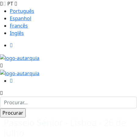
PT
Português
Espanhol
Francês
Inglês
Passeio Sénior - Lisboa - 26 de
julho