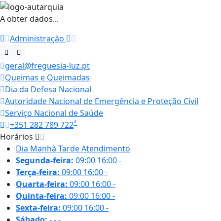
A obter dados...
Administração
geral@freguesia-luz.pt
Queimas e Queimadas
Dia da Defesa Nacional
Autoridade Nacional de Emergência e Proteção Civil
Serviço Nacional de Saúde
*
+351 282 789 722
Horários
Dia
Manhã
Tarde
Atendimento
Segunda-feira:
09:00
16:00
-
Terça-feira:
09:00
16:00
-
Quarta-feira:
09:00
16:00
-
Quinta-feira:
09:00
16:00
-
Sexta-feira:
09:00
16:00
-
Sábado:
-
-
-