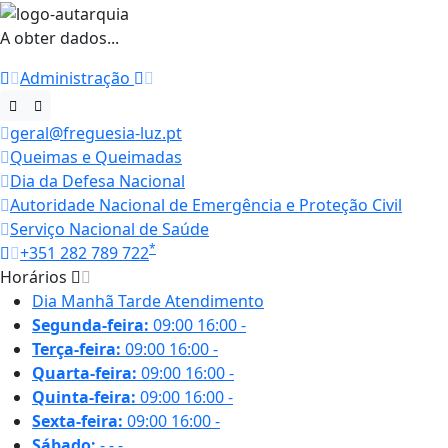
A obter dados...
Administração
geral@freguesia-luz.pt
Queimas e Queimadas
Dia da Defesa Nacional
Autoridade Nacional de Emergência e Proteção Civil
Serviço Nacional de Saúde
*
+351 282 789 722
Horários
Dia
Manhã
Tarde
Atendimento
Segunda-feira:
09:00
16:00
-
Terça-feira:
09:00
16:00
-
Quarta-feira:
09:00
16:00
-
Quinta-feira:
09:00
16:00
-
Sexta-feira:
09:00
16:00
-
Sábado:
-
-
-