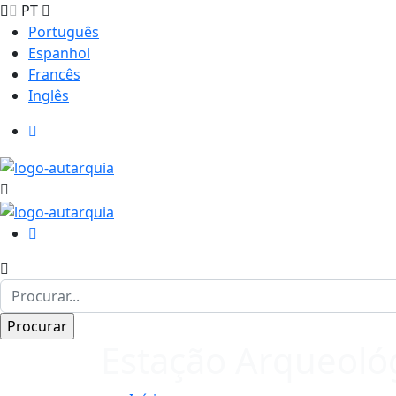
PT
Português
Espanhol
Francês
Inglês
Estação Arqueoló