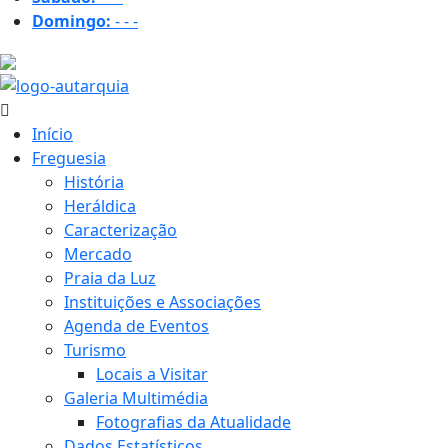
Domingo:
-
-
-
35.8 ºC
Início
Freguesia
História
Heráldica
Caracterização
Mercado
Praia da Luz
Instituições e Associações
Agenda de Eventos
Turismo
Locais a Visitar
Galeria Multimédia
Fotografias da Atualidade
Dados Estatísticos