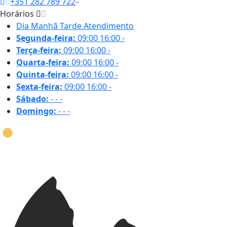
+351 282 789 722
Horários
Dia
Manhã
Tarde
Atendimento
Segunda-feira:
09:00
16:00
-
Terça-feira:
09:00
16:00
-
Quarta-feira:
09:00
16:00
-
Quinta-feira:
09:00
16:00
-
Sexta-feira:
09:00
16:00
-
Sábado:
-
-
-
Domingo:
-
-
-
32.1 ºC