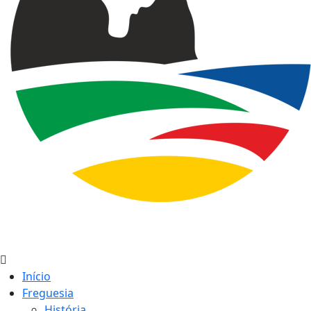
Início
Freguesia
História